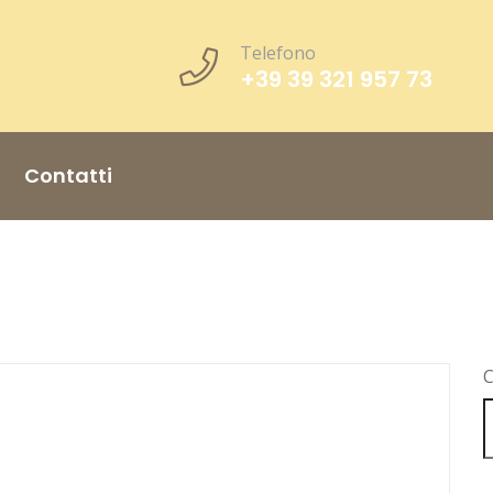
Telefono
+39 39 321 957 73
Contatti
C