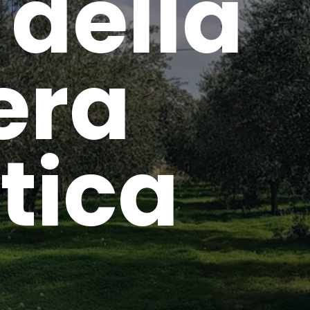
 della
era
tica