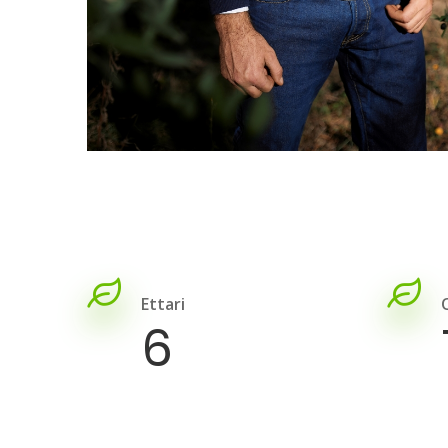
Ettari
6