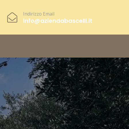
Indirizzo Email
info@aziendabascelli.it